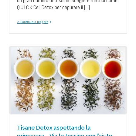
un gran numero di tossine. Scegliere metodi come
Q.U.I.C.K Cell Detox per depurare il [...]
> Continua a leggere
Tisane Detox aspettando la
primavera … Via le tossine con l’aiuto