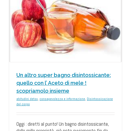
Un altro super bagno disintossicante:
quello con l’ Aceto di mele !
scopriamolo insieme
abitudini detox
,
consapevolezza e informazione
,
Disintossicazione
del corpo
Oggi : diretti al punto! Un bagno disintossicante,
dalle mille proprietà, già noto ovviamente fin da