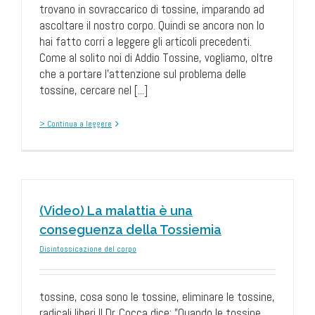
trovano in sovraccarico di tossine, imparando ad
ascoltare il nostro corpo. Quindi se ancora non lo
hai fatto corri a leggere gli articoli precedenti.
Come al solito noi di Addio Tossine, vogliamo, oltre
che a portare l’attenzione sul problema delle
tossine, cercare nel [...]
> Continua a leggere
(Video) La malattia è una
conseguenza della Tossiemia
Disintossicazione del corpo
tossine, cosa sono le tossine, eliminare le tossine,
radicali liberi Il Dr. Cocca dice: "Quando le tossine