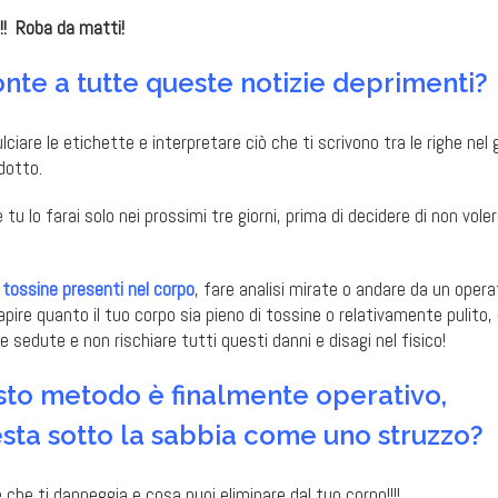
!! Roba da matti!
onte a tutte queste notizie deprimenti?
iare le etichette e interpretare ciò che ti scrivono tra le righe nel 
dotto.
 lo farai solo nei prossimi tre giorni, prima di decidere di non voler
 tossine presenti nel corpo
, fare analisi mirate o andare da un opera
pire quanto il tuo corpo sia pieno di tossine o relativamente pulito,
 sedute e non rischiare tutti questi danni e disagi nel fisico!
esto metodo è finalmente operativo,
sta sotto la sabbia come uno struzzo?
e che ti danneggia e cosa puoi eliminare dal tuo corpo!!!!