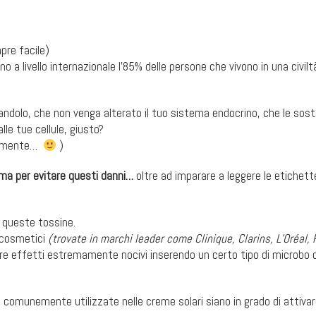
pre facile)
o a livello internazionale l’85% delle persone che vivono in una civilt
randolo, che non venga alterato il tuo sistema endocrino, che le sos
le tue cellule, giusto?
ua mente…
)
prima per evitare questi danni…
oltre ad imparare a leggere le etichette
e queste tossine.
 cosmetici
(trovate in marchi leader come Clinique, Clarins, L’Oréal, 
e effetti estremamente nocivi inserendo un certo tipo di microbo 
omunemente utilizzate nelle creme solari siano in grado di attiva