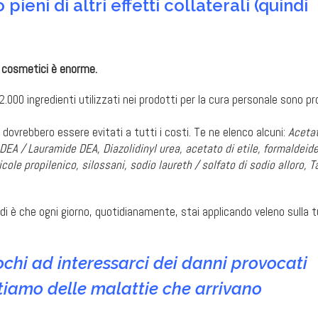
ieni di altri effetti collaterali (quindi
lti cosmetici è enorme.
.000 ingredienti utilizzati nei prodotti per la cura personale sono pr
dovrebbero essere evitati a tutti i costi. Te ne elenco alcuni:
Acetat
DEA / Lauramide DEA, Diazolidinyl urea, acetato di etile, formaldeide
licole propilenico, silossani, sodio laureth / solfato di sodio alloro, T
udi è che ogni giorno, quotidianamente, stai applicando veleno sulla 
pochi ad interessarci dei danni provocati
tiamo delle malattie che arrivano