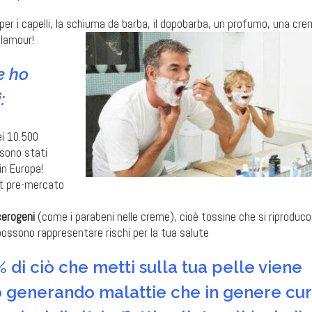
er i capelli, la schiuma da barba, il dopobarba, un
profumo, una cre
glamour!
e ho
:
ei 10.500
 sono stati
in Europa!
est pre-mercato
cerogeni
(come i parabeni nelle creme), cioè tossine che si riproduc
ossono rappresentare rischi per la tua salute
 di ciò che metti sulla tua pelle viene
o generando malattie che in genere cur