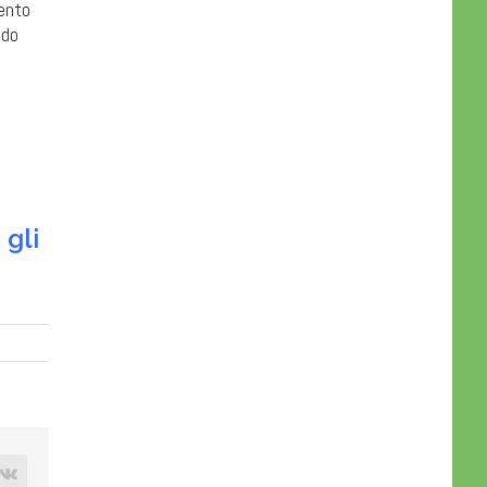
vento
ndo
 gli
rest
Vk