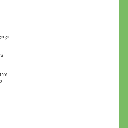
gergo
ci
tore
 o