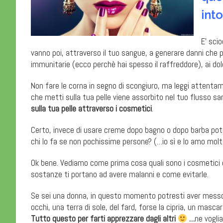
int
E’ sci
vanno poi, attraverso il tuo sangue, a generare danni che
immunitarie (ecco perchè hai spesso il raffreddore), ai dolori
Non fare le corna in segno di scongiuro, ma leggi attentame
che metti sulla tua pelle viene assorbito nel tuo flusso san
sulla tua pelle attraverso i cosmetici
.
Certo, invece di usare creme dopo bagno o dopo barba potr
chi lo fa se non pochissime persone? (…io sì e lo amo molt
Ok bene. Vediamo come prima cosa quali sono i cosmetici c
sostanze ti portano ad avere malanni e come evitarle.
Se sei una donna, in questo momento potresti aver messo 
occhi, una terra di sole, del fard, forse la cipria, un masca
Tutto questo per farti apprezzare dagli altri
…
ne vogli