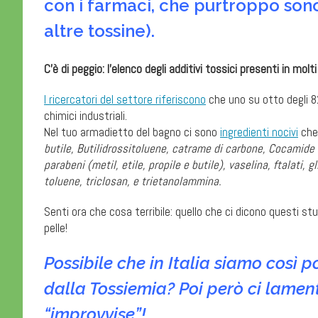
con i farmaci, che purtroppo sono p
altre tossine).
C’è di peggio: l’elenco degli additivi tossici presenti in mo
I ricercatori del settore riferiscono
che uno su otto degli 82
chimici industriali.
Nel tuo armadietto del bagno ci sono
ingredienti nocivi
che 
butile, Butilidrossitoluene, catrame di carbone, Cocamide 
parabeni (metil, etile, propile e butile), vaselina, ftalati, g
toluene, triclosan, e trietanolammina.
Senti ora che cosa terribile: quello che ci dicono questi st
pelle!
Possibile che in Italia siamo così 
dalla Tossiemia?
Poi però ci lamen
“improvvise”!