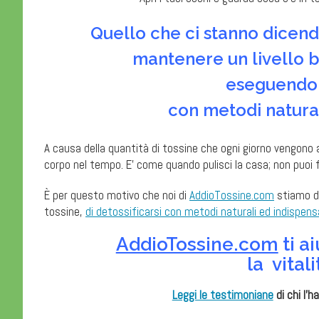
Quello che ci stanno dicen
mantenere un livello b
eseguendo p
con metodi natural
A causa della quantità di tossine che ogni giorno vengono as
corpo nel tempo. E’ come quando pulisci la casa; non puoi fa
È per questo motivo che noi di
AddioTossine.com
stiamo di
tossine,
di detossificarsi con metodi naturali ed indispensa
AddioTossine.com
ti a
la vital
Leggi le testimoniane
di chi l’h