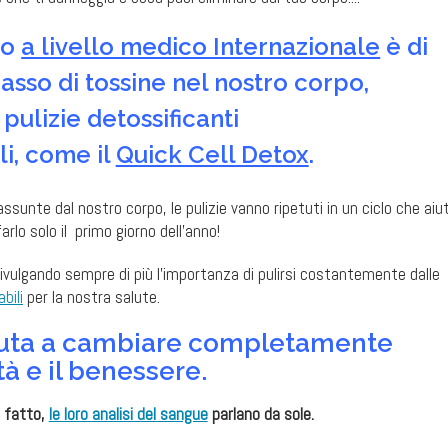
do
a livello medico Internazionale
è di
asso di tossine nel nostro corpo,
ulizie detossificanti
i, come il
Quick Cell Detox
.
sunte dal nostro corpo, le pulizie vanno ripetuti in un ciclo che aiut
rlo solo il primo giorno dell’anno!
vulgando sempre di più l’importanza di pulirsi costantemente dalle
bili
per la nostra salute.
iuta a cambiare completamente
ità e il benessere.
a fatto,
le loro analisi del sangue
parlano da sole.