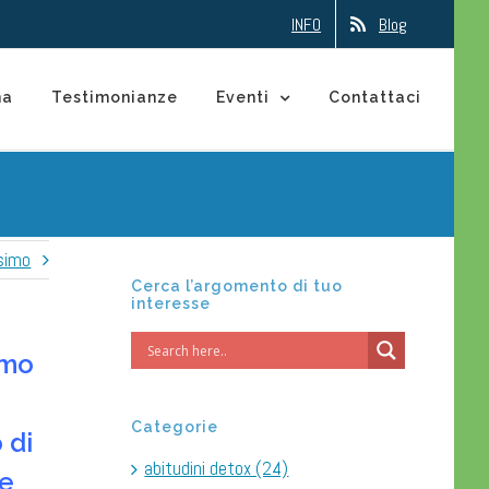
INFO
Blog
na
Testimonianze
Eventi
Contattaci
simo
Cerca l’argomento di tuo
interesse
omo
Categorie
 di
abitudini detox (24)
he