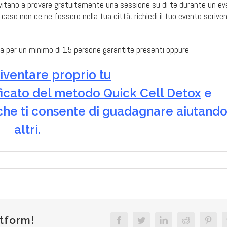
nvitano a provare gratuitamente una sessione su di te durante un e
 caso non ce ne fossero nella tua città, richiedi il tuo evento scrive
sta per un minimo di 15 persone garantite presenti oppure
iventare proprio tu
ificato del metodo Quick Cell Detox
e
 che ti consente di guadagnare aiutando
altri.
atform!
Facebook
Twitter
LinkedIn
Reddit
Pinte