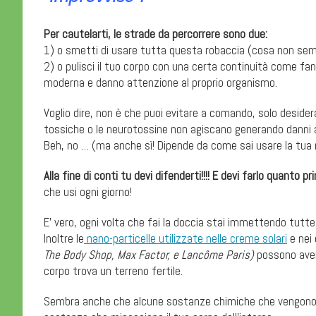
Per cautelarti, le strade da percorrere sono due:
1) o smetti di usare tutta questa robaccia (cosa non sem
2) o pulisci il tuo corpo con una certa continuità come fann
moderna e danno attenzione al proprio organismo.
Voglio dire, non è che puoi evitare a comando, solo deside
tossiche o le neurotossine non agiscano generando danni al
Beh, no … (ma anche sì! Dipende da come sai usare la t
Alla fine di conti tu devi difenderti!!!! E devi farlo quanto 
che usi ogni giorno!
E’ vero, ogni volta che fai la doccia stai immettendo tutt
Inoltre le
nano-particelle utilizzate nelle creme solari
e nei
The Body Shop, Max Factor, e Lancôme Paris)
possono aver
corpo trova un terreno fertile.
Sembra anche che alcune sostanze chimiche che vengono c