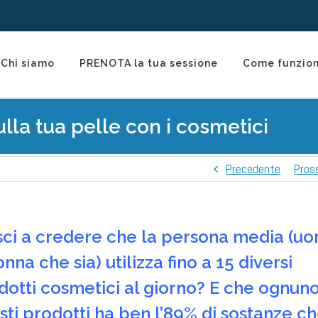
Chi siamo
PRENOTA la tua sessione
Come funzio
lla tua pelle con i cosmetici
Precedente
Pros
sci a credere che la persona media (u
nna che sia) utilizza fino a 15 diversi
dotti cosmetici al giorno?
E che ognuno
sti prodotti ha ben l’89% di sostanze c