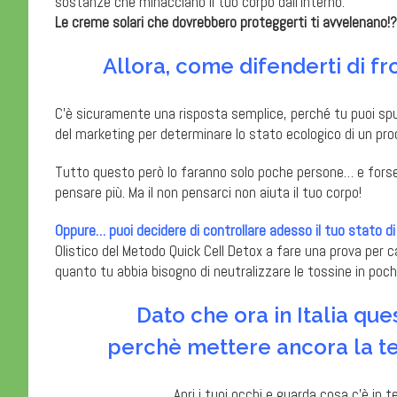
sostanze che minacciano il tuo corpo dall’interno.
Le creme solari che dovrebbero proteggerti ti avvelenano!?
Allora, come difenderti di fr
C’è sicuramente una risposta semplice, perché tu puoi spulc
del marketing per determinare lo stato ecologico di un pro
Tutto questo però lo faranno solo poche persone… e forse tu
pensare più. Ma il non pensarci non aiuta il tuo corpo!
Oppure… puoi decidere di controllare adesso il tuo stato di
Olistico del Metodo Quick Cell Detox a fare una prova per ca
quanto tu abbia bisogno di neutralizzare le tossine in poche
Dato che ora in Italia qu
perchè mettere ancora la te
Apri i tuoi occhi e guarda cosa c’è in t