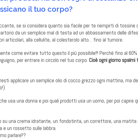
ossicano il tuo corpo?
occante, se si considera quanto sia facile per te riempirti di tossine 
 partono da un semplice mal di testa ad un abbassamento delle dife
 articolari, alla cellulite, al colesterolo alto… fino al tumore.
nte come evitare tutto questo il più possibile!!! Perchè fino al 60% 
guigno, per entrare in circolo nel tuo corpo.
Cioè ogni giorno spalmi 
esti applicare un semplice olio di cocco grezzo ogni mattina, ma de
o!)
he usa una donna e poi quali prodotti usa un uomo, per poi capire qu
su una crema idratante, un fondotinta, un correttore, una matita p
ra e un rossetto sulle labbra.
amo parlare??