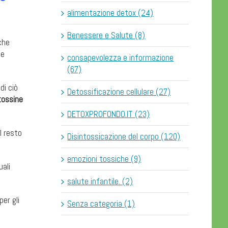
alimentazione detox (24)
Benessere e Salute (8)
che
se
consapevolezza e informazione
(67)
di ciò
Detossificazione cellulare (27)
tossine
DETOXPROFONDO.IT (23)
l resto
Disintossicazione del corpo (120)
emozioni tossiche (9)
ali
salute infantile. (2)
er gli
Senza categoria (1)