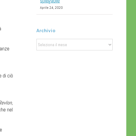
spiegabile
Aprile 24, 2020
à
Archivio
Archivio
tanze
 di ciò
Revlon,
che nel
re