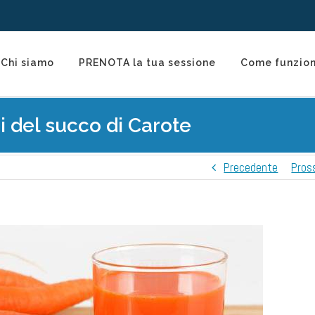
Chi siamo
PRENOTA la tua sessione
Come funzio
i del succo di Carote
Precedente
Pros