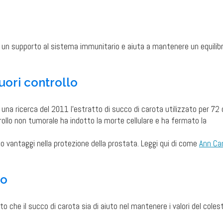
n supporto al sistema immunitario e aiuta a mantenere un equilibr
fuori controllo
 In una ricerca del 2011 l’estratto di succo di carota utilizzato per 72 
trollo non tumorale ha indotto la morte cellulare e ha fermato la
o vantaggi nella protezione della prostata. Leggi qui di come
Ann Ca
lo
 che il succo di carota sia di aiuto nel mantenere i valori del coles