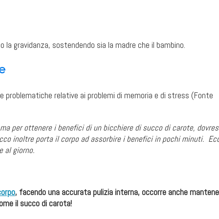
opo la gravidanza, sostendendo sia la madre che il bambino.
ve
le problematiche relative ai problemi di memoria e di stress (Fonte
a per ottenere i benefici di un bicchiere di succo di carote, dovres
co inoltre porta il corpo ad assorbire i benefici in pochi minuti. Ec
 al giorno.
 corpo
, facendo una accurata pulizia interna, occorre anche mantene
ome il succo di carota!