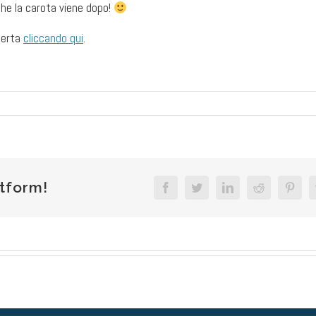
 che la carota viene dopo!
ferta
cliccando qui
.
atform!
Facebook
Twitter
LinkedIn
Reddit
Pinte