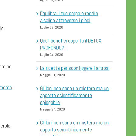
Agosto 3, 2020
Equilibra il tuo corpo e rendilo
alcalino attraverso i piedi
io
Luglio 22, 2020
Quali benefici apporta il DETOX
PROFONDO?
Luglio 14, 2020
ore nel
La ricetta per sconfiggere l artrosi
Maggio 31, 2020
meron
Gli Ioni non sono un mistero ma un
apporto scientificamente
spiegabile
Maggio 24, 2020
Gli Ioni non sono un mistero ma un
terolo
apporto scientificamente