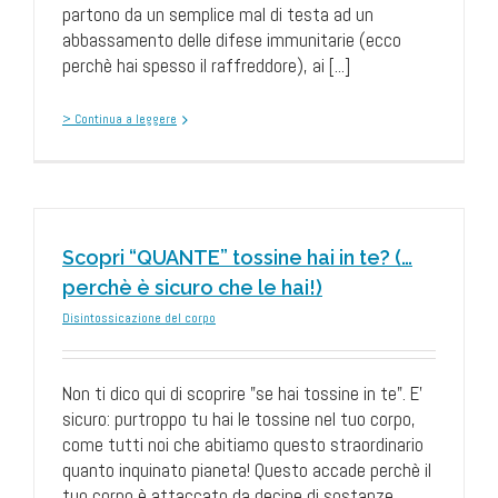
partono da un semplice mal di testa ad un
abbassamento delle difese immunitarie (ecco
perchè hai spesso il raffreddore), ai [...]
> Continua a leggere
Scopri “QUANTE” tossine hai in te? (…
perchè è sicuro che le hai!)
Disintossicazione del corpo
Non ti dico qui di scoprire "se hai tossine in te". E'
sicuro: purtroppo tu hai le tossine nel tuo corpo,
come tutti noi che abitiamo questo straordinario
quanto inquinato pianeta! Questo accade perchè il
tuo corpo è attaccato da decine di sostanze