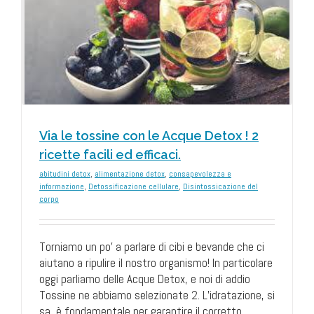
l
Via le tossine con le Acque Detox ! 2
ricette facili ed efficaci.
abitudini detox
,
alimentazione detox
,
consapevolezza e
informazione
,
Detossificazione cellulare
,
Disintossicazione del
corpo
Torniamo un po' a parlare di cibi e bevande che ci
aiutano a ripulire il nostro organismo! In particolare
oggi parliamo delle Acque Detox, e noi di addio
Tossine ne abbiamo selezionate 2. L’idratazione, si
sa, è fondamentale per garantire il corretto