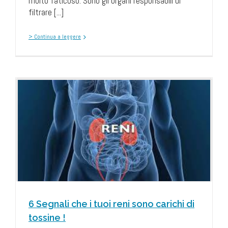
molto faticoso. Sono gli organi responsabili di
filtrare [...]
> Continua a leggere
o
6 Segnali che i tuoi reni sono carichi di
tossine !