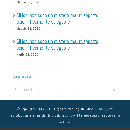
Maggio 31, 2020
Gli Ioni non sono un mistero ma un apporto
scientificamente spiegabile
Maggio 24, 2020
Gli Ioni non sono un mistero ma un apporto
scientificamente spiegabile
Aprile 24, 2020
Archivio
Archivio
© Copyright 2014-2021 - Durga Ltd, Vat Reg. No. MT 2179-5522, Any
reproduction, even partial, is prohibited and will be prosecuted in accordance
with law.
NOTE LEGALI
-
PRIVACY POLICY
-
COOKIE POLICY