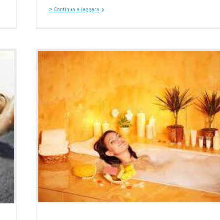
> Continua a leggere
lo
u !
azione del