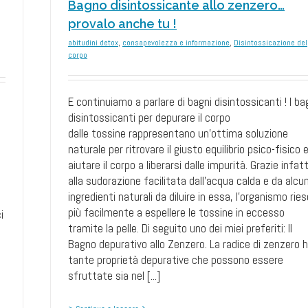
Bagno disintossicante allo zenzero…
provalo anche tu !
abitudini detox
,
consapevolezza e informazione
,
Disintossicazione del
corpo
E continuiamo a parlare di bagni disintossicanti ! I ba
disintossicanti per depurare il corpo
dalle tossine rappresentano un'ottima soluzione
naturale per ritrovare il giusto equilibrio psico-fisico 
aiutare il corpo a liberarsi dalle impurità. Grazie infatt
alla sudorazione facilitata dall'acqua calda e da alcun
ingredienti naturali da diluire in essa, l'organismo rie
più facilmente a espellere le tossine in eccesso
i
tramite la pelle. Di seguito uno dei miei preferiti: Il
Bagno depurativo allo Zenzero. La radice di zenzero 
tante proprietà depurative che possono essere
sfruttate sia nel [...]