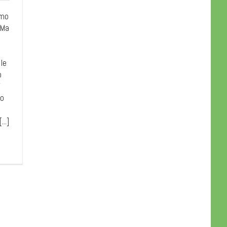
amo
 Ma
le
o
'
eo
..]