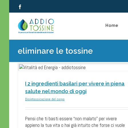
Salta
Facebook
al
contenuto
Home
eliminare le tossine
r
I 2 ingredienti basilari per vivere in piena
salute nel mondo di oggi
Disintossicazione del corpo
Zuppe Detox ? Vediam
qualche ricetta facile, faci
abitudini detox
alimentazione detox
consapevolezza e info
Pensi che ti basti essere “non malato” per vivere
Disintossicazione del corpo
appieno la tua vita o hai già intuito che forse ci vuole