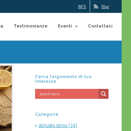
INFO
Blog
na
Testimonianze
Eventi
Contattaci
Cerca l’argomento di tuo
interesse
Categorie
abitudini detox (24)