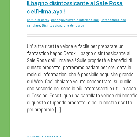
Il bagno disintossicante al Sale Rosa
dell’Himalaya !
abitudini detox
,
consapevolezza e informazione
,
Detossificazione
cellulare
,
Disintossicazione del corpo
Un’ altra ricetta veloce e facile per preparare un
fantastico bagno Detox. Il bagno disintossicante al
Sale Rosa dell’Himalaya ! Sulle proprietà e benefici di
questo prodotto, potremmo parlare per ore, data la
mole di informazioni che è possibile acquisire girando
sul Web. Così abbiamo voluto concentrarci su quelle,
che secondo noi sono le più interessanti e utili in caso
di Tossine. Eccoti qua una carrellata veloce dei benefic
di questo stupendo prodotto, e poi la nostra ricetta
per preparare [...]