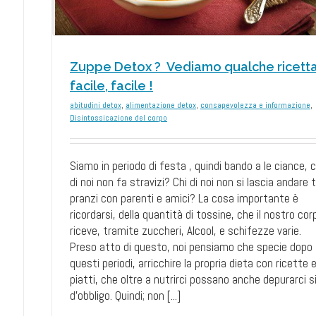
Zuppe Detox ? Vediamo qualche ricett
facile, facile !
abitudini detox
,
alimentazione detox
,
consapevolezza e informazione
,
Disintossicazione del corpo
Siamo in periodo di festa , quindi bando a le ciance, c
di noi non fa stravizi? Chi di noi non si lascia andare 
pranzi con parenti e amici? La cosa importante è
ricordarsi, della quantità di tossine, che il nostro cor
riceve, tramite zuccheri, Alcool, e schifezze varie.
Preso atto di questo, noi pensiamo che specie dopo
questi periodi, arricchire la propria dieta con ricette 
piatti, che oltre a nutrirci possano anche depurarci s
d'obbligo. Quindi; non [...]