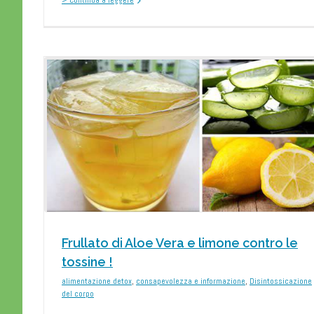
> Continua a leggere
one
“Perchè devo “combattere
tossine? Ho vissuto così fi
oggi… e che sarà mai?”
Disintossicazione del corpo
Frullato di Aloe Vera e limone contro le
tossine !
alimentazione detox
,
consapevolezza e informazione
,
Disintossicazione
del corpo