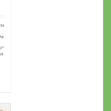
nte
che
i?"
sa