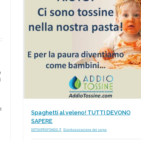
TI
e
l
e
Spaghetti al veleno! TUTTI DEVONO
SAPERE
DETOXPROFONDO.IT
,
Disintossicazione del corpo