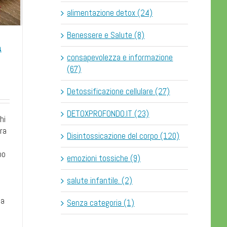
alimentazione detox (24)
Benessere e Salute (8)
a
consapevolezza e informazione
(67)
Detossificazione cellulare (27)
DETOXPROFONDO.IT (23)
hi
tra
Disintossicazione del corpo (120)
po
emozioni tossiche (9)
salute infantile. (2)
e
ia
Senza categoria (1)