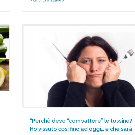
> Continua a leggere
” le
no ad
“Perchè devo “combattere” le tossine?
Ho vissuto così fino ad oggi… e che sarà