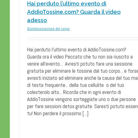
Hai perduto l’ultimo evento di
AddioTossine.com? Guarda il video
adesso
Disintossicazione del corpo
Spaghetti al veleno! TUT
Hai perduto l'ultimo evento di AddioTossine.com?
DEVONO SAPERE
Guarda ora il video Peccato che tu non sia riuscito a
DETOXPROFONDO.IT
Disintossicazione del corpo
venire all'evento... Avresti potuto fare una sessione
gratuita per eliminare le tossine dal tuo corpo... e fors
avresti iniziato ad eliminare anche la causa del tuo ma
di testa frequente... della tua cellulite o del tuo
colesterolo alto... Ricorda che in ogni evento di
AddioTossine vengono sorteggiate uno o due persone
per fare sessioni detox gratuite. Saresti potuto esser
tu! Non perdere il prossimo [...]