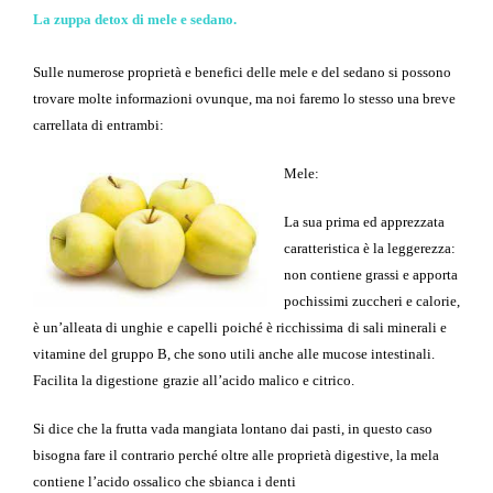
La zuppa detox di mele e sedano.
Sulle numerose proprietà e benefici delle mele e del sedano si possono
trovare molte informazioni ovunque, ma noi faremo lo stesso una breve
carrellata di entrambi:
Mele:
La sua prima ed apprezzata
caratteristica è la
leggerezza
:
non contiene grassi e apporta
pochissimi zuccheri
e calorie,
è un’alleata di
unghie
e
capelli
poiché è
ric
chissima
di sali minerali e
vitamine del gruppo
B
, che sono utili anche alle mucose intestinali.
Facilita la
digestione
grazie all’
acido malico e citrico.
Si dice che la frutta
vada ma
ngiata lontano dai pasti, in questo caso
bisogna fare il contrario
perché oltre alle proprietà digestive, la mela
contiene l’
acido ossalico
che sbianca i denti