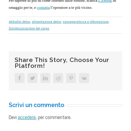
Per saperne di più su come liberarti dalle tossine, scarica
L’Ebook
in
omaggio per te, e
contatta
l’operatore a te più vicino.
abitudini detox
,
alimentazione detox
,
consapevolezza e informazione
,
Disintossicazione del corpo
Share This Story, Choose Your
Platform!
Facebook
Twitter
LinkedIn
Reddit
Pinterest
Vk
Scrivi un commento
Devi
accedere
, per commentare.