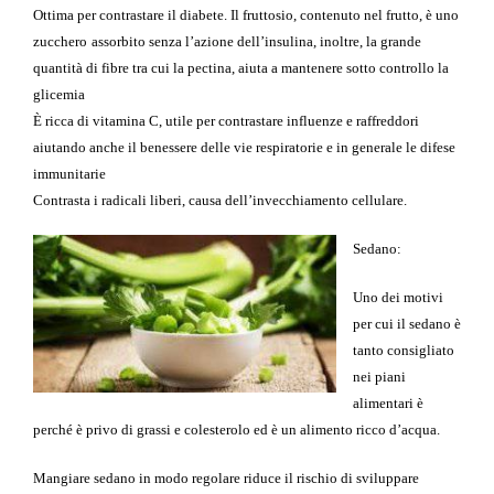
Ottima per contrastare il diabete. Il
fr
uttosio
, contenuto nel frutto, è uno
zucchero
assorbito senza l’azione dell’insulina, inoltre, la grande
quantità di fibre tra cui la
pectina
, aiuta a mantenere sotto controllo la
glicemia
È ricca di
vita
mina
C
, utile per contrastare influenze e raffreddori
aiutando anche il benessere delle vie respiratorie e in generale le
difese
immunitarie
Contrasta i radicali liber
i, causa dell’invecchiamento cellulare.
Sedano:
Uno dei motivi
per cui il sedano è
tanto consigliato
nei piani
alimentari è
perché è
privo
di grassi e
colesterolo ed è
un alimento ricco d’acqua.
Mangiare sedano in modo regolare riduce il rischio di sviluppare