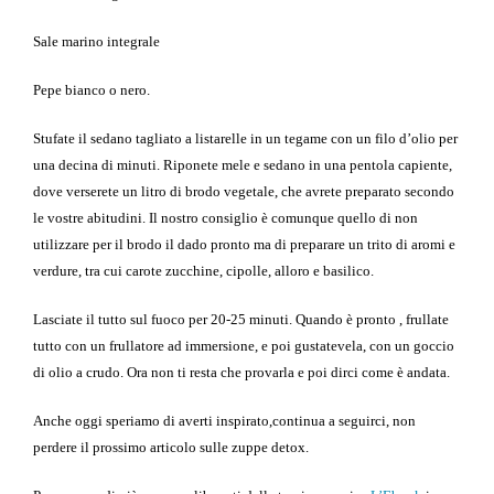
Sale marino integrale
Pepe bianco o nero.
Stufate il sedano tagliato a listarelle in un tegame con un filo d’olio per
una decina di minuti. Riponete mele e sedano in una pentola capiente,
dove verserete un litro di
bro
do
ve
g
etale
,
che avrete preparato secondo
le vostre abitudini. Il nostro consiglio è comunque quello di non
utilizzare per il brodo il dado pronto ma di preparare un trito di aromi e
verdure, tra cui carote zucchine, cipolle, alloro e basilico.
Lasciate il tutto sul fuoco per 20-25 minuti. Quando è pronto , frullate
tutto con un frullatore ad immersione, e poi gustatevela, con un goccio
di olio a crudo. Ora non ti resta che provarla e poi dirci come è andata.
Anche oggi speriamo di averti inspirato,continua a seguirci, non
perdere il prossimo articolo sulle zuppe detox.