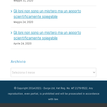
Maggio 31, 2020
Gli Ioni non sono un mistero ma un apporto
scientificamente spiegabile
Maggio 24, 2020
Gli Ioni non sono un mistero ma un apporto
scientificamente spiegabile
Aprile 24, 2020
Archivio
Archivio
© Copyright 2014-2021 - Durga Ltd, Vat Reg. No. MT 2179-5522, Any
reproduction, even partial, is prohibited and will be prosecuted in accordance
with law.
NOTE LEGALI
-
PRIVACY POLICY
-
COOKIE POLICY