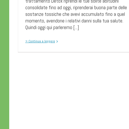
trattamento Detox riprendi le tue solite abitudini
consolidate fino ad oggi, riprenderai buona parte delle
sostanze tossiche che avevi accumulato fino a quel
momento, avendone i relativi danni sulla tua salute.
Quindi oggi qui parleremo [...]
> Continua a leggere