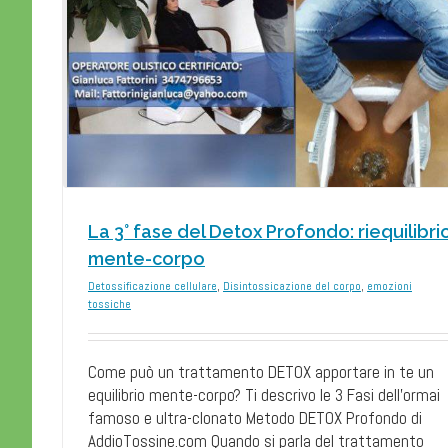
zioni
La 3° fase del Detox Profondo: riequilibri
mente-corpo
Detossificazione cellulare
,
Disintossicazione del corpo
,
emozioni
tossiche
Come può un trattamento DETOX apportare in te un
equilibrio mente-corpo? Ti descrivo le 3 Fasi dell'ormai
famoso e ultra-clonato Metodo DETOX Profondo di
AddioTossine.com Quando si parla del trattamento