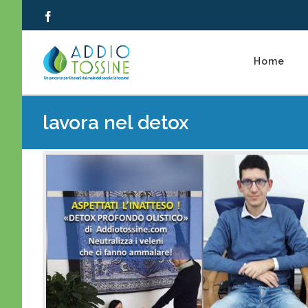
Salta
Facebook
al
contenuto
Home
lavora nel detox
do: