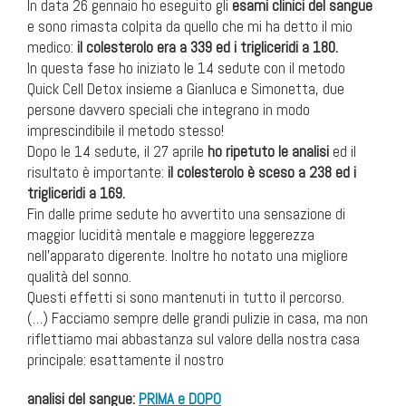
In data 26 gennaio ho eseguito gli
esami clinici del sangue
e sono rimasta colpita da quello che mi ha detto il mio
medico:
il colesterolo era a 339 ed i trigliceridi a 180.
In questa fase ho iniziato le 14 sedute con il metodo
Quick Cell Detox insieme a Gianluca e Simonetta, due
persone davvero speciali che integrano in modo
imprescindibile il metodo stesso!
Dopo le 14 sedute, il 27 aprile
ho ripetuto le analisi
ed il
risultato è importante:
il colesterolo è sceso a 238 ed i
trigliceridi a 169.
Fin dalle prime sedute ho avvertito una sensazione di
maggior lucidità mentale e maggiore leggerezza
nell’apparato digerente. Inoltre ho notato una migliore
qualità del sonno.
Questi effetti si sono mantenuti in tutto il percorso.
(…) Facciamo sempre delle grandi pulizie in casa, ma non
riflettiamo mai abbastanza sul valore della nostra casa
principale: esattamente il nostro
analisi del sangue:
PRIMA e DOPO