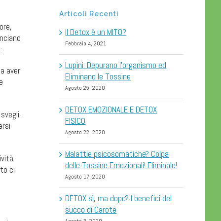
Articoli Recenti
ore,
Il Detox è un MITO?
anciano
Febbraio 4, 2021
:
Lupini: Depurano l’organismo ed
a aver
Eliminano le Tossine
e
Agosto 25, 2020
DETOX EMOZIONALE E DETOX
svegli.
FISICO
arsi
Agosto 22, 2020
Malattie psicosomatiche? Colpa
ività
delle Tossine Emozionali! Eliminale!
to ci
Agosto 17, 2020
DETOX sì, ma dopo? I benefici del
succo di Carote