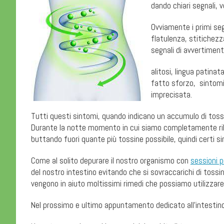
dando chiari segnali, v
Ovviamente i primi segn
flatulenza, stitichezz
segnali di avvertiment
alitosi, lingua patinat
fatto sforzo, sintomi r
imprecisata.
Tutti questi sintomi, quando indicano un accumulo di tos
Durante la notte momento in cui siamo completamente rilas
buttando fuori quante più tossine possibile, quindi certi sin
Come al solito depurare il nostro organismo con
sessioni p
del nostro intestino evitando che si sovraccarichi di tossin
vengono in aiuto moltissimi rimedi che possiamo utilizzare 
Nel prossimo e ultimo appuntamento dedicato all’intestino