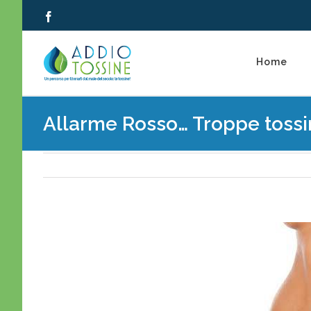
Salta
Facebook
al
contenuto
Home
Allarme Rosso… Troppe tossin
Ingrandisci
immagine