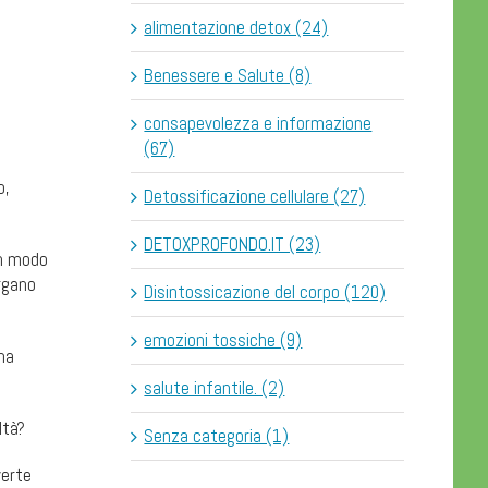
alimentazione detox (24)
Benessere e Salute (8)
consapevolezza e informazione
(67)
o,
Detossificazione cellulare (27)
DETOXPROFONDO.IT (23)
in modo
rgano
Disintossicazione del corpo (120)
emozioni tossiche (9)
 ma
salute infantile. (2)
ltà?
Senza categoria (1)
verte