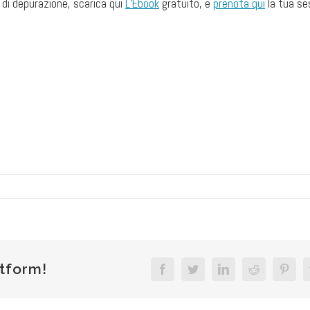
 di depurazione, scarica qui
L’Ebook
gratuito, e
prenota qui
la tua se
atform!
Facebook
Twitter
LinkedIn
Reddit
Pinte