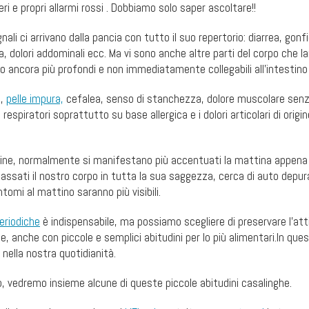
eri e propri allarmi rossi . Dobbiamo solo saper ascoltare!!
ali ci arrivano dalla pancia con tutto il suo repertorio: diarrea, gonfi
a, dolori addominali ecc. Ma vi sono anche altre parti del corpo che l
o ancora più profondi e non immediatamente collegabili all’intestino 
a,
pelle impura,
cefalea, senso di stanchezza, dolore muscolare senz
espiratori soprattutto su base allergica e i dolori articolari di origin
sine, normalmente si manifestano più accentuati la mattina appena 
sati il nostro corpo in tutta la sua saggezza, cerca di auto depur
tomi al mattino saranno più visibili.
eriodiche
è indispensabile, ma possiamo scegliere di preservare l’att
e, anche con piccole e semplici abitudini per lo più alimentari.In ques
nella nostra quotidianità.
, vedremo insieme alcune di queste piccole abitudini casalinghe.