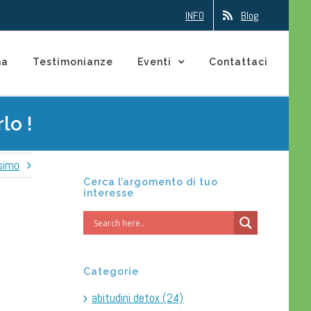
INFO
Blog
na
Testimonianze
Eventi
Contattaci
lo !
simo
Cerca l’argomento di tuo
interesse
Categorie
abitudini detox (24)