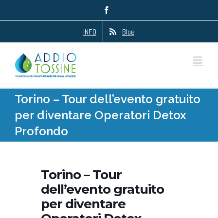
Salta
Facebook
al
contenuto
INFO
Blog
Torino – Tour dell’evento gratuito
per diventare Operatori Detox
Profondo
Torino – Tour
dell’evento gratuito
per diventare