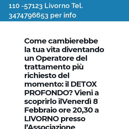
110 -57123 Livorno Tel.
3474796653 per info
Come cambierebbe
la tua vita diventando
un Operatore del
trattamento più
richiesto del
momento: il DETOX
PROFONDO? Vieni a
scoprirlo ilVenerdì 8
Febbraio ore 20,30 a
LIVORNO presso
l’Associazione