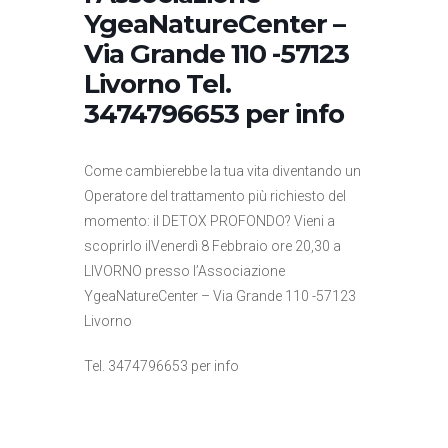
YgeaNatureCenter –
Via Grande 110 -57123
Livorno Tel.
3474796653 per info
Come cambierebbe la tua vita diventando un
Operatore del trattamento più richiesto del
momento: il DETOX PROFONDO? Vieni a
scoprirlo ilVenerdì 8 Febbraio ore 20,30 a
LIVORNO presso l’Associazione
YgeaNatureCenter – Via Grande 110 -57123
Livorno
Tel. 3474796653 per info